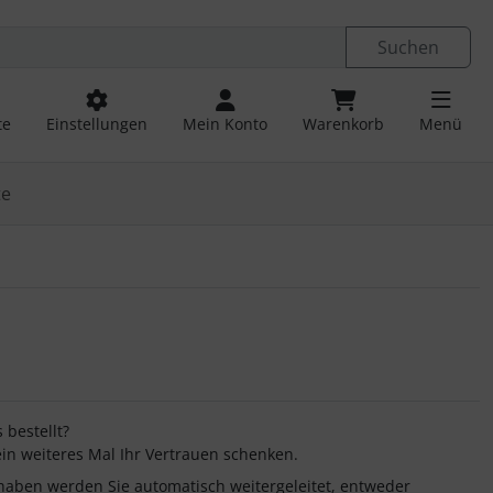
ngen
Springe zu den allgemeinen Informationen
Suchen
te
Einstellungen
Mein Konto
Warenkorb
Menü
te
 bestellt?
ein weiteres Mal Ihr Vertrauen schenken.
aben werden Sie automatisch weitergeleitet, entweder