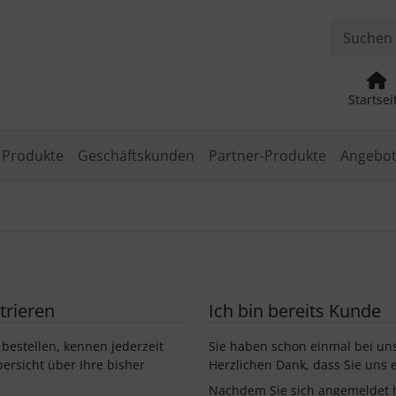
nge zum Login-Button
Springe zum Button für Einstellu
Startsei
 Produkte
Geschäftskunden
Partner-Produkte
Angebo
trieren
Ich bin bereits Kunde
 bestellen, kennen jederzeit
Sie haben schon einmal bei uns
ersicht über Ihre bisher
Herzlichen Dank, dass Sie uns 
Nachdem Sie sich angemeldet h